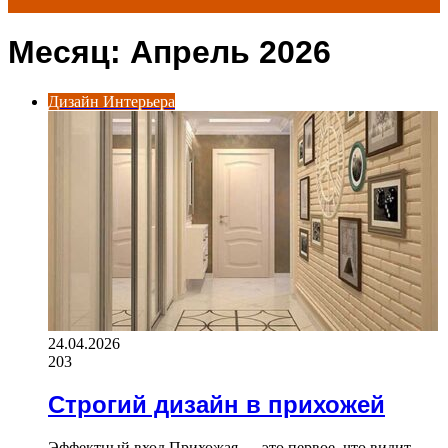
Месяц:
Апрель 2026
for
Дизайн Интерьера
24.04.2026
203
Строгий дизайн в прихожей
Эффектный вход Прихожая — это первое, что видит