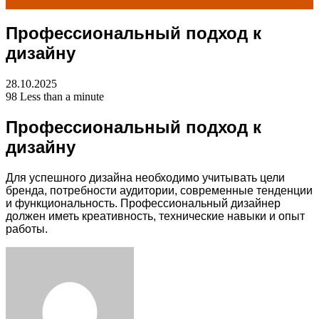
Профессиональный подход к
for
дизайну
28.10.2025
98
Less than a minute
Профессиональный подход к
дизайну
Для успешного дизайна необходимо учитывать цели
бренда, потребности аудитории, современные тенденции
и функциональность. Профессиональный дизайнер
должен иметь креативность, технические навыки и опыт
работы.
Facebook
Twitter
LinkedIn
Tumblr
Pinterest
Reddit
VKontakte
Odnoklassniki
Skype
WhatsApp
Telegram
Viber
Share
Print
via
Email