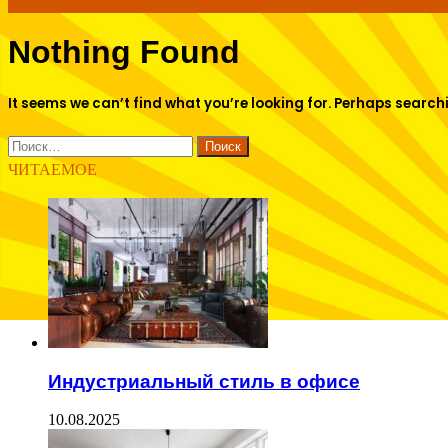
Nothing Found
for
It seems we can’t find what you’re looking for. Perhaps search
Найти:
ЧИТАЕМОЕ
Индустриальный стиль в офисе
10.08.2025