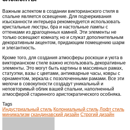
Важным аспектом в создании викторианского стиля в
спальне является освещение. Для подчеркивания
изысканности интерьера рекомендуется использовать
кристальные люстры, бра и настольные лампы с
оттенками из драгоценных камней. Эти элементы не
только освещают комнату, но и служат дополнительным
декоративным акцентом, придающим помещению шарм
и элегантность.
Кроме того, для создания атмосферы роскоши и уюта в
викторианском стиле важно использовать декоративные
элементы. Это могут быть картины в массивных рамах,
статуэтки, вазы с цветами, антикварные часы, ковры с
орнаментом, зеркала с позолоченными рамами. Все эти
мелочи в совокупности создадут уникальный и
неповторимый облик вашей спальни, наполненный
атмосферой старинного аристократического особняка.
Tags
Индустриальный стиль
Колониальный стиль
Лофт стиль
минимализм
скандинавский дизайн
Строгий дизайн
Facebook
Twitter
LinkedIn
Tumblr
Pinterest
Reddit
VKontakte
Odnoklassniki
Skype
WhatsApp
Telegram
Viber
Share
Print
via
Email