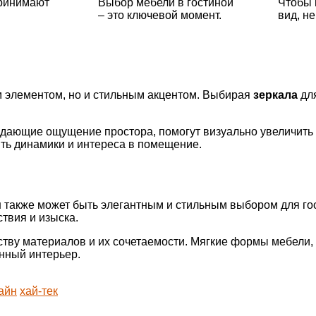
принимают
Выбор мебели в гостиной
Чтобы 
– это ключевой момент.
вид, не
ым элементом, но и стильным акцентом. Выбирая
зеркала
для
дающие ощущение простора, помогут визуально увеличить 
ть динамики и интереса в помещение.
м
также может быть элегантным и стильным выбором для го
твия и изыска.
тву материалов и их сочетаемости. Мягкие формы мебели, 
нный интерьер.
айн
хай-тек