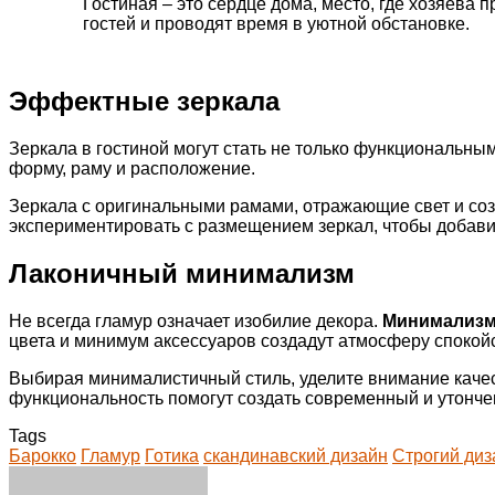
Гостиная – это сердце дома, место, где хозяева 
гостей и проводят время в уютной обстановке.
Эффектные зеркала
Зеркала в гостиной могут стать не только функциональн
форму, раму и расположение.
Зеркала с оригинальными рамами, отражающие свет и соз
экспериментировать с размещением зеркал, чтобы добави
Лаконичный минимализм
Не всегда гламур означает изобилие декора.
Минимализ
цвета и минимум аксессуаров создадут атмосферу спокойс
Выбирая минималистичный стиль, уделите внимание качес
функциональность помогут создать современный и утонче
Tags
Барокко
Гламур
Готика
скандинавский дизайн
Строгий диз
Facebook
Twitter
LinkedIn
Tumblr
Pinterest
Reddit
VKontakte
Odnoklassniki
Skype
WhatsApp
Telegram
Viber
Share
Print
via