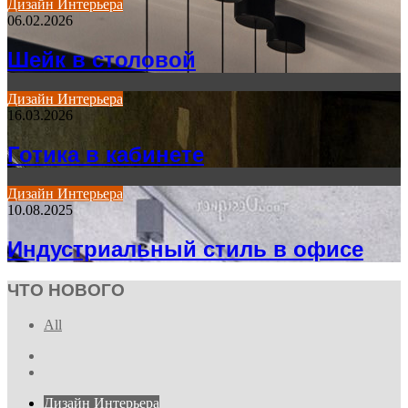
Дизайн Интерьера
06.02.2026
Шейк в столовой
Дизайн Интерьера
16.03.2026
Готика в кабинете
Дизайн Интерьера
10.08.2025
Индустриальный стиль в офисе
ЧТО НОВОГО
All
Previous
page
Next
page
Дизайн Интерьера